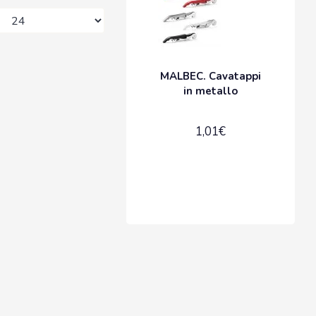
MALBEC. Cavatappi
in metallo
Spe
1,01€