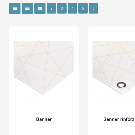
2
3
4
5
6
Banner
Banner rinfor