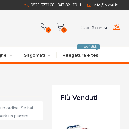
0823.577108 | 347.8217011
info@pixpri.it
Ciao. Accesso
0
In pochi click!
ghe
Sagomati
Rilegatura e tesi
Più Venduti
l tuo ordine. Se hai
sarà un piacere!