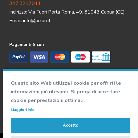
347.8217011
Indirizzo: Via Fuori Porta Roma, 49, 81043 Capua (CE)
Email:
info@pixpri.it
Pagamenti Sicuri:
Spedizione veloce e sicura:
Questo sito Web utilizza i cookie per offrirti le
informazioni più rilevanti. Si prega di accettare i
Accedi alla nostra community
cookie per prestazioni ottimali.
Maggiori info
Accetto