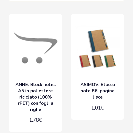
ANNE. Block notes
ASIMOV. Blocco
A5 in poliestere
note B6, pagine
riciclato (100%
lisce
rPET) con fogli a
1,01€
righe
1,78€