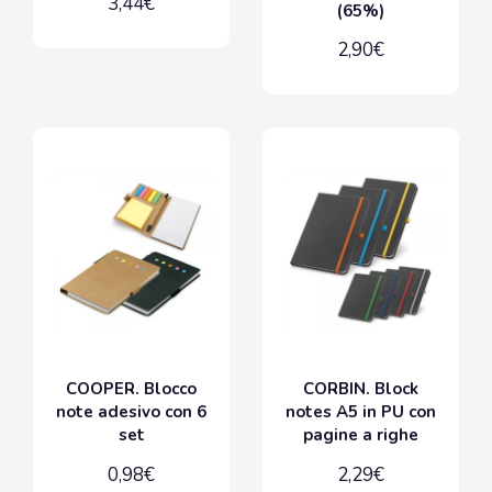
3,44€
(65%)
2,90€
COOPER. Blocco
CORBIN. Block
note adesivo con 6
notes A5 in PU con
set
pagine a righe
0,98€
2,29€