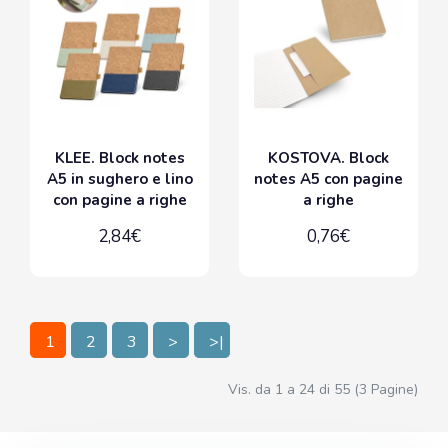
KLEE. Block notes
KOSTOVA. Block
A5 in sughero e lino
notes A5 con pagine
con pagine a righe
a righe
2,84€
0,76€
1
2
3
>
>|
Vis. da 1 a 24 di 55 (3 Pagine)