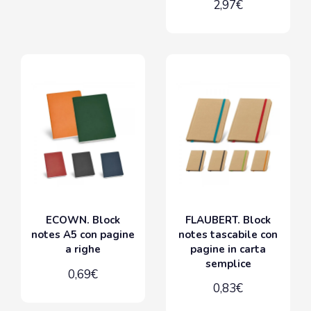
2,97€
ECOWN. Block
FLAUBERT. Block
notes A5 con pagine
notes tascabile con
a righe
pagine in carta
semplice
0,69€
0,83€