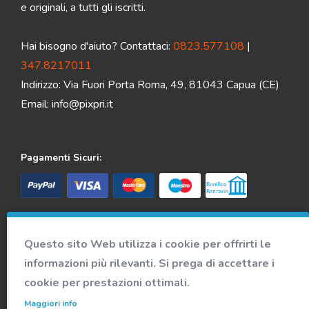
e originali, a tutti gli iscritti.
Hai bisogno d'aiuto? Contattaci:
0823.577108
|
347.8217011
Indirizzo: Via Fuori Porta Roma, 49, 81043 Capua (CE)
Email:
info@pixpri.it
Pagamenti Sicuri:
Spedizione veloce e sicura:
Questo sito Web utilizza i cookie per offrirti le
informazioni più rilevanti. Si prega di accettare i
cookie per prestazioni ottimali.
Accedi alla nostra community
Maggiori info