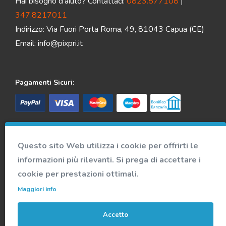
Hai bisogno d'aiuto? Contattaci:
0823.577108
|
347.8217011
Indirizzo: Via Fuori Porta Roma, 49, 81043 Capua (CE)
Email:
info@pixpri.it
Pagamenti Sicuri:
Spedizione veloce e sicura:
Questo sito Web utilizza i cookie per offrirti le
informazioni più rilevanti. Si prega di accettare i
Accedi alla nostra community
cookie per prestazioni ottimali.
Maggiori info
Accetto