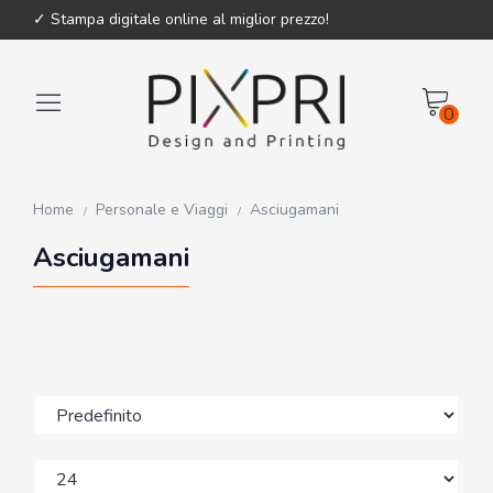
✓ Stampa digitale online al miglior prezzo!
0
Home
Personale e Viaggi
Asciugamani
Asciugamani