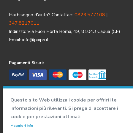
Hai bisogno d'aiuto? Contattaci:
0823.577108
|
347.8217011
Indirizzo: Via Fuori Porta Roma, 49, 81043 Capua (CE)
Email:
info@pixpri.it
Pagamenti Sicuri:
Spedizione veloce e sicura:
Questo sito Web utilizza i cookie per offrirti le
informazioni più rilevanti. Si prega di accettare i
Accedi alla nostra community
cookie per prestazioni ottimali.
Maggiori info