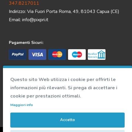
347.8217011
Indirizzo: Via Fuori Porta Roma, 49, 81043 Capua (CE)
Email:
info@pixpri.it
Pagamenti Sicuri:
Spedizione veloce e sicura:
Questo sito Web utilizza i cookie per offrirti le
informazioni più rilevanti. Si prega di accettare i
Accedi alla nostra community
cookie per prestazioni ottimali.
Maggiori info
Accetto