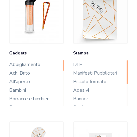
Gadgets
Stampa
Abbigliamento
DTF
Ach. Brito
Manifesti Pubblicitari
All’aperto
Piccolo formato
Bambini
Adesivi
Borracce e bicchieri
Banner
Borse
Card
Campionari
Carta fotografica
Casa
Carta parati
Estate
Quadri su Tela