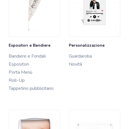
Gioco
Rete Mesh
InfiniteBook
Penne e scrittura
Personale e Viaggi
Portachiavi
Science4You
Espositori e Bandiere
Personalizzazione
Scrittura
Bandiere e Fondali
Guardaroba
Shopping
Espositori
Novità
Sole e Pioggia
Porta Menù
Sport e tempo libero
Roll-Up
Stockout
Tappetino pubblicitario
Tecnologia
Ufficio
Xmas